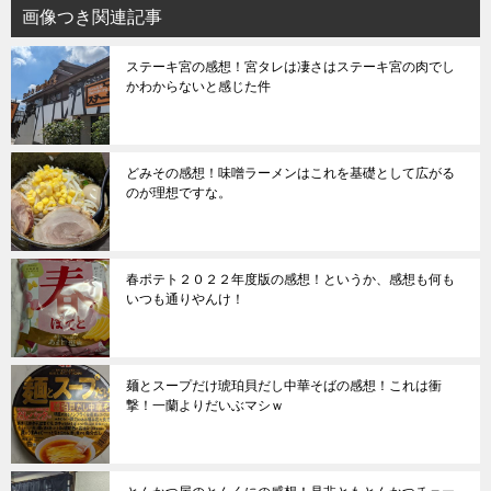
画像つき関連記事
ステーキ宮の感想！宮タレは凄さはステーキ宮の肉でし
かわからないと感じた件
どみその感想！味噌ラーメンはこれを基礎として広がる
のが理想ですな。
春ポテト２０２２年度版の感想！というか、感想も何も
いつも通りやんけ！
麺とスープだけ琥珀貝だし中華そばの感想！これは衝
撃！一蘭よりだいぶマシｗ