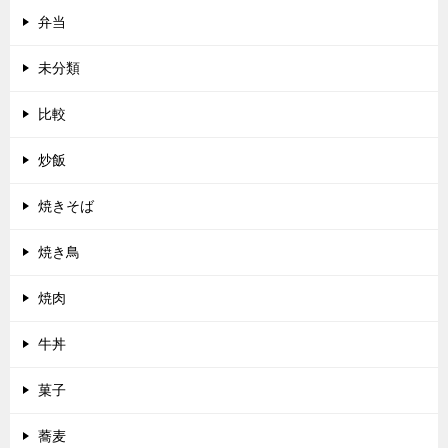
弁当
未分類
比較
炒飯
焼きそば
焼き鳥
焼肉
牛丼
菓子
蕎麦