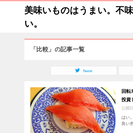
美味いものはうまい。不
い。
「比較」の記事一覧
Tweet
回転
投資
公開
はい
良い