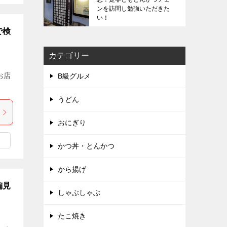
ンを訪問し勉強いただきた
い！
で検
カテゴリー
お店
B級グルメ
うどん
おにぎり
かつ丼・とんかつ
から揚げ
偏見
しゃぶしゃぶ
たこ焼き