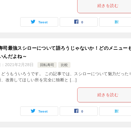
続きを読む
Tweet
0
寿司最強スシローについて語ろうじゃないか！どのメニュー
いんだよね～
日：
2021年2月28日
回転寿司
比較
。どうもういろうです。 この記事では、スシローについて魅力だった
所、改善してほしい所を完全に独断と […]
続きを読む
Tweet
0