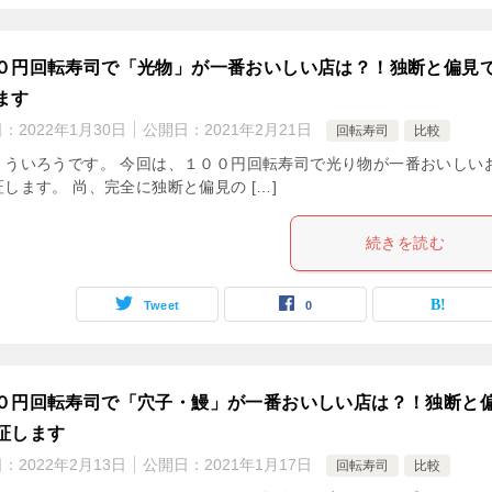
０円回転寿司で「光物」が一番おいしい店は？！独断と偏見
ます
日：
2022年1月30日
公開日：
2021年2月21日
回転寿司
比較
。ういろうです。 今回は、１００円回転寿司で光り物が一番おいしい
します。 尚、完全に独断と偏見の […]
続きを読む
Tweet
0
０円回転寿司で「穴子・鰻」が一番おいしい店は？！独断と
証します
日：
2022年2月13日
公開日：
2021年1月17日
回転寿司
比較