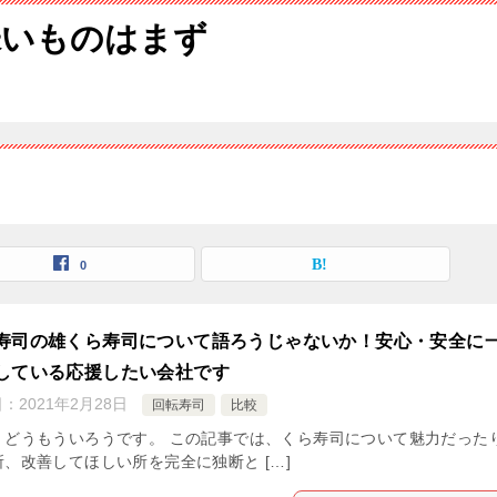
味いものはまず
0
寿司の雄くら寿司について語ろうじゃないか！安心・安全に
している応援したい会社です
日：
2021年2月28日
回転寿司
比較
。どうもういろうです。 この記事では、くら寿司について魅力だった
所、改善してほしい所を完全に独断と […]