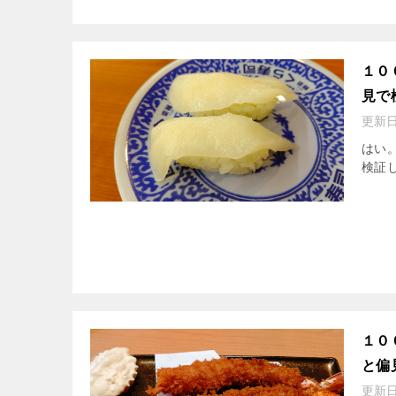
１０
見で
更新
はい
検証し
１０
と偏
更新