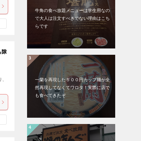
牛角の食べ放題メニューは学生用なの
で大人は注文すべきでない理由はこち
らです
も隙
り、
一蘭を再現した５００円カップ麺が全
然再現してなくてワロタ！実際に店で
も食べてきたぞ