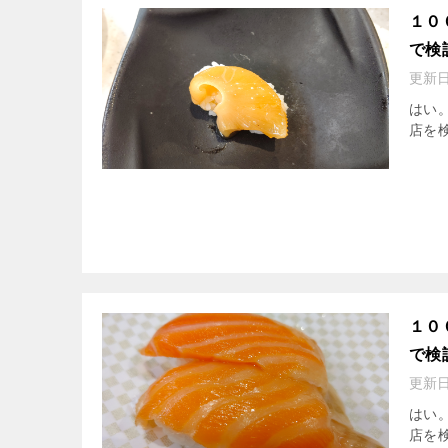
１０
で検
更新
はい
店を検
１０
で検
更新
はい
店を検