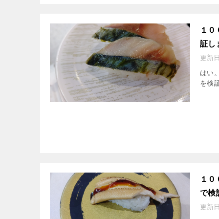
１０
証し
更新
はい
を検証
１０
で検
更新