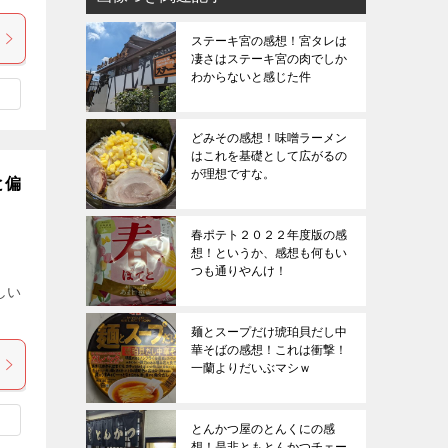
ステーキ宮の感想！宮タレは
凄さはステーキ宮の肉でしか
わからないと感じた件
どみその感想！味噌ラーメン
はこれを基礎として広がるの
が理想ですな。
と偏
春ポテト２０２２年度版の感
想！というか、感想も何もい
つも通りやんけ！
しい
麺とスープだけ琥珀貝だし中
華そばの感想！これは衝撃！
一蘭よりだいぶマシｗ
とんかつ屋のとんくにの感
想！是非ともとんかつチェー