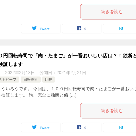
続きを読む
Tweet
0
０円回転寿司で「肉・たまご」が一番おいしい店は？！独断
検証します
日：
2022年2月13日
公開日：
2021年2月21日
ストビーフ
回転寿司
比較
。ういろうです。 今回は、１００円回転寿司で肉・たまごが一番おい
検証します。 尚、完全に独断と偏 […]
続きを読む
Tweet
0