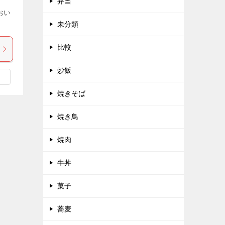
弁当
おい
未分類
比較
炒飯
焼きそば
焼き鳥
焼肉
牛丼
菓子
蕎麦