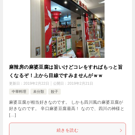
麻辣房の麻婆豆腐は旨いけどコレをすればもっと旨
くなるぞ！上から目線ですみませんがｗｗ
更新日：
2019年2月22日
公開日：
2019年2月21日
中華料理
未分類
餃子
麻婆豆腐が相当好きなのです。 しかも四川風の麻婆豆腐が
好きなのです。 辛口麻婆豆腐最高！ なので、四川の神様と
[…]
続きを読む