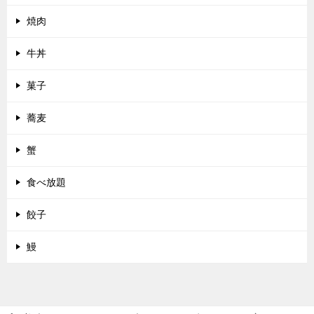
焼肉
牛丼
菓子
蕎麦
蟹
食べ放題
餃子
鰻