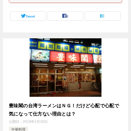
Tweet
0
豊味閣の台湾ラーメンはＮＧ！だけど心配で心配で
気になって仕方ない理由とは？
公開日：
2019年2月16日
中華料理